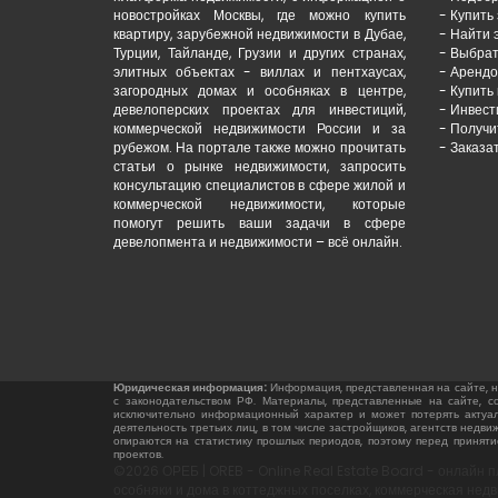
новостройках Москвы, где можно купить
- Купить
квартиру, зарубежной недвижимости в Дубае,
- Найти 
Турции, Тайланде, Грузии и других странах,
- Выбрат
элитных объектах - виллах и пентхаусах,
- Арендо
загородных домах и особняках в центре,
- Купить
девелоперских проектах для инвестиций,
- Инвест
коммерческой недвижимости России и за
- Получи
рубежом. На портале также можно прочитать
- Заказа
статьи о рынке недвижимости, запросить
консультацию специалистов в сфере жилой и
коммерческой недвижимости, которые
помогут решить ваши задачи в сфере
девелопмента и недвижимости – всё онлайн.
Юридическая информация:
Информация, представленная на сайте, не
с законодательством РФ. Материалы, представленные на сайте, с
исключительно информационный характер и может потерять актуал
деятельность третьих лиц, в том числе застройщиков, агентств нед
опираются на статистику прошлых периодов, поэтому перед приня
проектов.
©2026 ОРЕБ | OREB - Online Real Estate Board - онлайн п
особняки и дома в коттеджных поселках, коммерческая недв