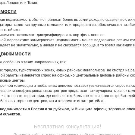
рк, Лондон или Токио.
имости
ская недвижимость обычно приносит более высокий доход по сравнению с жило
даторы, такие как крупные компании или предприятия, обеспечивают стаб
пить объект.
вижимость позволяют диверсифицировать портфель активов.
чной перспективе коммерческая недвижимость менее подвержена резким ко
дает не значительно, а иногда и не снижается вообще, в то время как акции 
движимости
 особенно в таких направлениях, как:
х городах, туристических зонах, новых районах мегаполисов, не смотря на р
ной работы изменяется спрос на офисы, но центральные деловые районы со
фисные центры
ктронной коммерции и глобальных цепочек поставок увеличивается спрос на с
 офисов и многофункциональных центров продолжает стимулировать рынок ко
 это новые территории, где появляется большое количество потребителей 
больших торговых центров, так и в формате стрит-ритейла.
 недвижимости в России и за рубежом, и Вы ищите офисы, торговые пл
ем объектов.
Бесплатная консультация!
Поможем выбрать и проанализировать объект недвижимости!