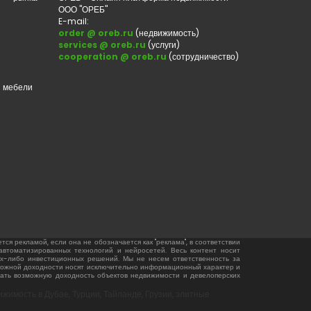
ООО "ОРЕБ"
E-mail:
order @ oreb.ru
(недвижимость)
services @ oreb.ru
(услуги)
cooperation @ oreb.ru
(сотрудничество)
и мебели
ся рекламой, если она не обозначается как "реклама", в соответствии
автоматизированных технологий и нейросетей. Весь контент носит
их-либо инвестиционных решений. Мы не несем ответственность за
озможной доходности носят исключительно информационный характер и
ать возможную доходность объектов недвижимости и девелоперских
имость в Дубае, Турции, Тайланде, Грузии, элитные