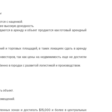
ы
тся с наценкой.
ее высокую доходность.
даются в аренду и объект продается как готовый арендный
й и торговых площадей, в таких локациях сдать в аренду
нвесторов, так как цены на недвижимость еще не достигли
нно в городах с развитой логистикой и производством.
ть объект.
помещений.
енных зонах и достигать $15,000 и более в центральных