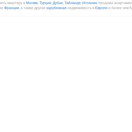
пить квартиру в
Москве
,
Турции
,
Дубае
,
Тайланде
,
Испании
, продажа апартаме
 во
Франции
, а также другая
зарубежная
недвижимость в
Европе
и более чем 5