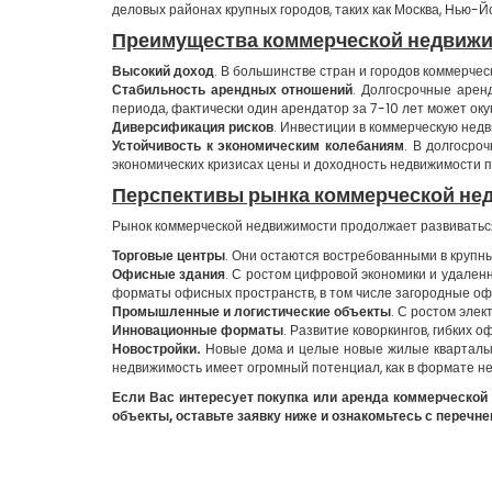
деловых районах крупных городов, таких как Москва, Нью-Йо
Преимущества коммерческой недвиж
Высокий доход
. В большинстве стран и городов коммерче
Стабильность арендных отношений
. Долгосрочные арен
периода, фактически один арендатор за 7-10 лет может оку
Диверсификация рисков
. Инвестиции в коммерческую нед
Устойчивость к экономическим колебаниям
. В долгосро
экономических кризисах цены и доходность недвижимости па
Перспективы рынка коммерческой не
Рынок коммерческой недвижимости продолжает развиваться,
Торговые центры
. Они остаются востребованными в крупны
Офисные здания
. С ростом цифровой экономики и удален
форматы офисных пространств, в том числе загородные о
Промышленные и логистические объекты
. С ростом эле
Инновационные форматы
. Развитие коворкингов, гибких
Новостройки.
Новые дома и целые новые жилые кварталы -
недвижимость имеет огромный потенциал, как в формате не
Если Вас интересует покупка или аренда коммерческой
объекты, оставьте заявку ниже и ознакомьтесь с перечн