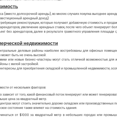
жимость
а (вместо долгосрочной аренды), во многих случаях покупка выгоднее аренд
инвестиционный арендный доход)
требующие реконструкции, которые получают добавочную стоимость и продаю
рендаторов, увеличение арендных ставок, после чего объект генерирует бол
кт без арендаторов, далее в результате грамотного управления площади с
мерческой недвижимости
центральные деловые районы наиболее востребованы для офисных помещени
 может быть не очень высокой.
омики или новые бизнес-кластеры могут стать отличной возможностью для и
йоны с жилой застройкой.
 интересны для приобретения складской и промышленной недвижимости, особе
мости от нескольких факторов:
 зависит от того, какой финансовый поток генерирует или может генерирова
выше цена за квадратный метр.
 центрах могут стоить значительно дороже складских или производственных 
еское состояние также влияют на стоимость здания.
ачинаться от $1000 за квадратный метр в небольших городах или промышл