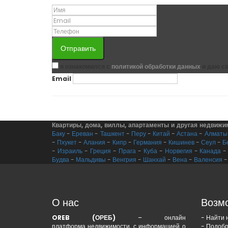
Отправить
я ознакомился с
политикой обработки данных
и даю св
Email
Квартиры, дома, виллы, апартаменты и другая недвижи
Баку
-
Ереван
-
Ташкент
-
Перу
-
Китай
-
Астана
-
Алматы
-
Пхукет
-
Алания
-
Кипр
-
Германия
-
Кишинев
-
Сеул
-
Б
-
Израиль
-
Греция
-
Прага
-
Куба
-
Норвегия
-
Канада
Будва
-
Мальдивы
-
Венгрия
-
Шанхай
-
Вена
-
Валенсия
О нас
Возм
OREB (ОРЕБ)
– онлайн
- Найти 
платформа недвижимости, с информацией о
- Подобр