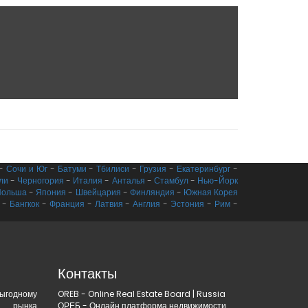
-
Сочи и Юг
-
Батуми
-
Тбилиси
-
Грузия
-
Екатеринбург
-
ли
-
Черногория
-
Италия
-
Анталья
-
Стамбул
-
Нью-Йорк
Польша
-
Япония
-
Швейцария
-
Финляндия
-
Южная Корея
-
Бангкок
-
Франция
-
Латвия
-
Англия
-
Эстония
-
Рим
-
Контакты
одному
OREB - Online Real Estate Board | Russia
и рынка
ОРЕБ - Онлайн платформа недвижимости