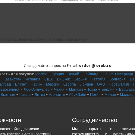
ое согласие на обработку персональных данных
Или сделайте запрос на Email:
order @ oreb.ru
мость для покупки:
Москва
-
Турция
-
Дубай
-
Тайланд
-
Санкт-Петербург
-
Казахстан
-
Испания
-
США
-
Бишкек
-
Сербия
-
Паттайя
-
Болгария
-
Ба
елград
-
Египет
-
Париж
-
Мерсин
-
Европа
-
Лондон
-
ОАЭ
-
Португалия
-
-
Барселона
-
Лос-Анджелес
-
Чехия
-
Майами
-
Токио
-
Берлин
-
Варшава
-
Вьетнам
-
Чикаго
-
Литва
-
Аликанте
-
Абу-Даби
-
Пекин
-
Милан
-
Мадрид
ожности
Сотрудничество
новостройки для жизни
Мы открыты к взаимовыг
ать квартиры для инвестиций
сотрудничеству с участникам