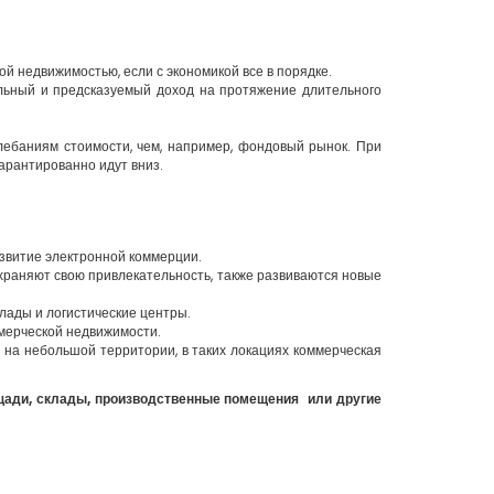
й недвижимостью, если с экономикой все в порядке.
ильный и предсказуемый доход на протяжение длительного
лебаниям стоимости, чем, например, фондовый рынок. При
гарантированно идут вниз.
азвитие электронной коммерции.
храняют свою привлекательность, также развиваются новые
клады и логистические центры.
ммерческой недвижимости.
на небольшой территории, в таких локациях коммерческая
ощади, склады, производственные помещения или другие