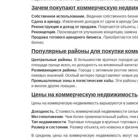
Зачем покупают коммерческую недви
Собственное использование.
Ведения собственного бизнес
Сдача в аренду.
Извлечения доходов от сдачи в аренду (
Реконструкция и доход от продажи.
Покупаются объекты, 
Реконцепция.
Производится улучшение концепции, замена а
Продажа готового арендного бизнеса.
Приобретается объе
бизнес.
Популярные районы для покупки ком
Центральные районы
. В большинстве крупных городов 
площади проще всего, но доходность на вложенный капитал
Развивающиеся районы
. Города с активным ростом экон
пиковых значений. Особый интерес представляют новые ра
Промышленные зоны и логистические хабы
. Эти районы
и многие другие локации...
Цены на коммерческую недвижимость
Цены на коммерческую недвижимость варьируются в зависи
Доходность.
Стоимость коммерческой недвижимости сильно
Местоположение
. Чем более привлекательный район, тем 
Тип недвижимости
. Торговые площади в крупных торговых
Размер и состояние
. Размер объекта, его новизна и физич
В среднем, цены на коммерческую недвижимость могут н