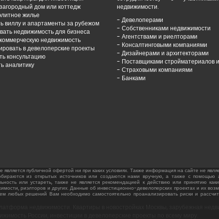
 загородный дом или коттедж
недвижимости.
элитное жилье
- Девелоперами
ь виллу и апартаменты за рубежом
- Собственниками недвижимости
вать недвижимость для бизнеса
- Агентствами и риелторами
 коммерческую недвижимость
- Консалтинговыми компаниями
ировать в девелоперские проекты
- Дизайнерами и архитекторами
ть консультацию
- Поставщиками стройматериалов 
ть аналитику
- Страховыми компаниями
- Банками
 является публичной офертой ни при каких условиях. Также информация на сайте не являет
обираются из открытых источников или создаются нами вручную, а также с помощью 
ьность или устареть, также не является рекомендацией к действию или принятию как
вижимости, риэлторов и других. Данные об инвестиционно-девелоперских проектах и их в
тием любых решений Вам необходимо самостоятельно проанализировать риски и рассчит
латформа недвижимости. Квартиры в новостройках Москвы, зарубежная недвиж
ижимость России, инвестиции в девелоперские проекты по всему миру.