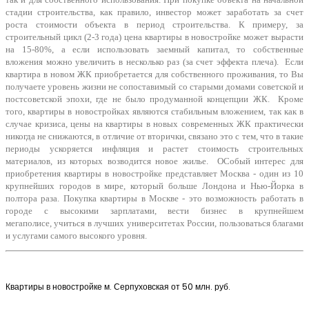
стадии строительства, как правило, инвестор может заработать за счет
роста стоимости объекта в период строительства. К примеру, за
строительный цикл (2-3 года) цена квартиры в новостройке может вырасти
на 15-80%, а если использовать заемный капитал, то собственные
вложения можно увеличить в несколько раз (за счет эффекта плеча). Если
квартира в новом ЖК приобретается для собственного проживания, то Вы
получаете уровень жизни не сопоставимый со старыми домами советской и
постсоветской эпохи, где не было продуманной концепции ЖК. Кроме
того, квартиры в новостройках являются стабильным вложением, так как в
случае кризиса, цены на квартиры в новых современных ЖК практически
никогда не снижаются, в отличие от вторички, связано это с тем, что в такие
периоды ускоряется инфляция и растет стоимость строительных
материалов, из которых возводится новое жилье. ОСобый интерес для
приобретения квартиры в новостройке представляет Москва - один из 10
крупнейших городов в мире, который больше Лондона и Нью-Йорка в
полтора раза. Покупка квартиры в Москве - это возможность работать в
городе с высокими зарплатами, вести бизнес в крупнейшем
мегаполисе, учиться в лучших университетах России, пользоваться благами
и услугами самого высокого уровня.
Квартиры в новостройке м. Серпуховская от 50 млн. руб.