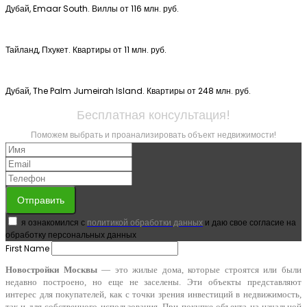
Дубай, Emaar South. Виллы от 116 млн. руб.
Тайланд, Пхукет. Квартиры от 11 млн. руб.
Дубай, The Palm Jumeirah Island. Квартиры от 248 млн. руб.
Бесплатная консультация!
Поможем выбрать и проанализировать объект недвижимости!
Отправить
я ознакомился с
политикой обработки данных
и даю свое согласие на
обработку персональных данных
First Name
Новостройки Москвы
— это жилые дома, которые строятся или были
недавно построено, но еще не заселены. Эти объекты представляют
интерес для покупателей, как с точки зрения инвестиций в недвижимость,
так и для собственного использования. При покупке объекта на начальной