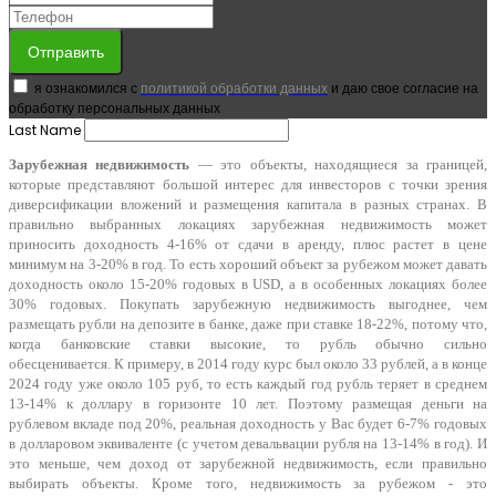
Отправить
я ознакомился с
политикой обработки данных
и даю свое согласие на
обработку персональных данных
Last Name
Зарубежная недвижимость
— это объекты, находящиеся за границей,
которые представляют большой интерес для инвесторов с точки зрения
диверсификации вложений и размещения капитала в разных странах. В
правильно выбранных локациях зарубежная недвижимость может
приносить доходность 4-16% от сдачи в аренду, плюс растет в цене
минимум на 3-20% в год. То есть хороший объект за рубежом может давать
доходность около 15-20% годовых в USD, а в особенных локациях более
30% годовых. Покупать зарубежную недвижимость выгоднее, чем
размещать рубли на депозите в банке, даже при ставке 18-22%, потому что,
когда банковские ставки высокие, то рубль обычно сильно
обесценивается. К примеру, в 2014 году курс был около 33 рублей, а в конце
2024 году уже около 105 руб, то есть каждый год рубль теряет в среднем
13-14% к доллару в горизонте 10 лет. Поэтому размещая деньги на
рублевом вкладе под 20%, реальная доходность у Вас будет 6-7% годовых
в долларовом эквиваленте (с учетом девальвации рубля на 13-14% в год). И
это меньше, чем доход от зарубежной недвижимость, если правильно
выбирать объекты. Кроме того, недвижимость за рубежом - это