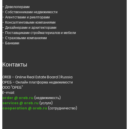
- Девелоперами
- Собственниками недвижимости
- Агентствами и риелторами
- Консалтинговыми компаниями
- Дизайнерами и архитекторами
- Поставщиками стройматериалов и мебели
- Страховыми компаниями
- Банками
Контакты
OREB - Online Real Estate Board | Russia
ОРЕБ - Онлайн платформа недвижимости
ООО "ОРЕБ"
E-mail:
order @ oreb.ru
(недвижимость)
services @ oreb.ru
(услуги)
cooperation @ oreb.ru
(сотрудничество)