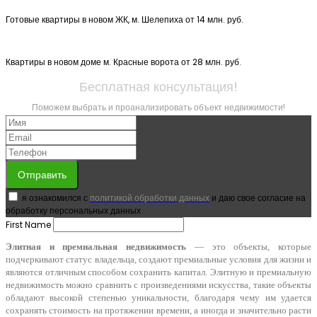
Готовые квартиры в новом ЖК, м. Шелепиха от 14 млн. руб.
Квартиры в новом доме м. Красные ворота от 28 млн. руб.
Бесплатная консультация!
Поможем выбрать и проанализировать объект недвижимости!
Отправить
я ознакомился с
политикой обработки данных
и даю свое согласие на
обработку персональных данных
First Name
Элитная и премиальная недвижимость
— это объекты, которые
подчеркивают статус владельца, создают премиальные условия для жизни и
являются отличным способом сохранить капитал. Элитную и премиальную
недвижимость можно сравнить с произведениями искусства, такие объекты
обладают высокой степенью уникальности, благодаря чему им удается
сохранять стоимость на протяжении времени, а иногда и значительно расти