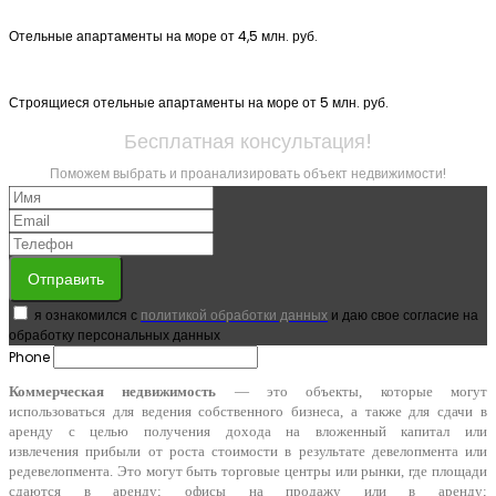
Отельные апартаменты на море от 4,5 млн. руб.
Строящиеся отельные апартаменты на море от 5 млн. руб.
Бесплатная консультация!
Поможем выбрать и проанализировать объект недвижимости!
Отправить
я ознакомился с
политикой обработки данных
и даю свое согласие на
обработку персональных данных
Phone
Коммерческая недвижимость
— это объекты, которые могут
использоваться для ведения собственного бизнеса, а также для сдачи в
аренду с целью получения дохода на вложенный капитал или
извлечения прибыли от роста стоимости в результате девелопмента или
редевелопмента. Это могут быть торговые центры или рынки, где площади
сдаются в аренду; офисы на продажу или в аренду;