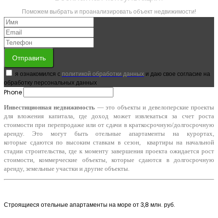
Поможем выбрать и проанализировать объект недвижимости!
Отправить
я ознакомился с
политикой обработки данных
и даю свое согласие на
обработку персональных данных
Phone
Инвестиционная недвижимость
— это объекты и девелоперские проекты
для вложения капитала, где доход может извлекаться за счет роста
стоимости при перепродаже или от сдачи в краткосрочную/долгосрочную
аренду. Это могут быть отельные апартаменты на курортах,
которые сдаются по высоким ставкам в сезон, квартиры на начальной
стадии строительства, где к моменту завершения проекта ожидается рост
стоимости, коммерческие объекты, которые сдаются в долгосрочную
аренду, земельные участки и другие объекты.
Строящиеся отельные апартаменты на море от 3,8 млн. руб.