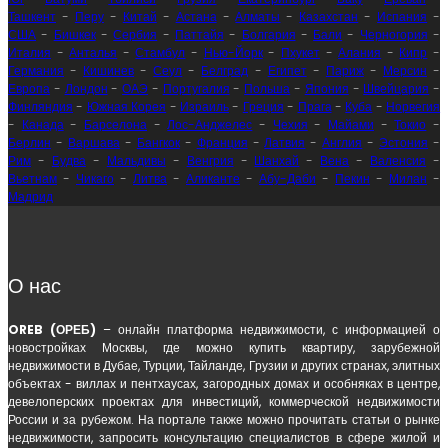
Ташкент
-
Перу
-
Китай
-
Астана
-
Алматы
-
Казахстан
-
Испания
-
США
-
Бишкек
-
Сербия
-
Паттайя
-
Болгария
-
Бали
-
Черногория
-
Италия
-
Анталья
-
Стамбул
-
Нью-Йорк
-
Пхукет
-
Алания
-
Кипр
-
Германия
-
Кишинев
-
Сеул
-
Белград
-
Египет
-
Париж
-
Мерсин
-
Европа
-
Лондон
-
ОАЭ
-
Португалия
-
Польша
-
Япония
-
Швейцария
-
Финляндия
-
Южная Корея
-
Израиль
-
Греция
-
Прага
-
Куба
-
Норвегия
-
Канада
-
Барселона
-
Лос-Анджелес
-
Чехия
-
Майами
-
Токио
-
Берлин
-
Варшава
-
Бангкок
-
Франция
-
Латвия
-
Англия
-
Эстония
-
Рим
-
Будва
-
Мальдивы
-
Венгрия
-
Шанхай
-
Вена
-
Валенсия
-
Вьетнам
-
Чикаго
-
Литва
-
Аликанте
-
Абу-Даби
-
Пекин
-
Милан
-
Мадрид
О нас
OREB (ОРЕБ)
– онлайн платформа недвижимости, с информацией о
новостройках Москвы, где можно купить квартиру, зарубежной
недвижимости в Дубае, Турции, Тайланде, Грузии и других странах, элитных
объектах - виллах и пентхаусах, загородных домах и особняках в центре,
девелоперских проектах для инвестиций, коммерческой недвижимости
России и за рубежом. На портале также можно прочитать статьи о рынке
недвижимости, запросить консультацию специалистов в сфере жилой и