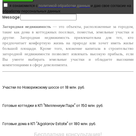
я ознакомился с
политикой обработки данных
и даю свое согласие на
обработку персональных данных
Message
Загородная недвижимость
— это объекты, расположенные за городом,
такие как дома в коттеджных поселках, поместья, земельные участки и
другие. Загородная недвижимость привлекательна для тех, кто
предпочитает комфортную жизнь на природе или хочет иметь жилье
большой площади. Кроме того, вложение капитала в строительство
загородной недвижимости позволяет извлекать высокую прибыль, если
Вы умеете выбирать земельные участки и обладаете высокими
компетенциями в сфере девелопмента.
Участки по Новорижскому шоссе от 18 млн. руб.
Готовые коттеджи в КП "Миллениум Парк" от 150 млн. руб.
Готовые дома в КП "Agalarov Estate" от 180 млн. руб.
Бесплатная консультация!