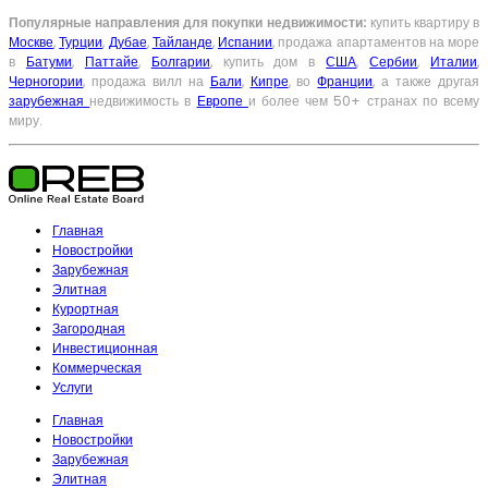
Популярные направления для покупки недвижимости:
купить квартиру в
Москве
,
Турции
,
Дубае
,
Тайланде
,
Испании
, продажа апартаментов на море
в
Батуми
,
Паттайе
,
Болгарии
, купить дом в
США
,
Сербии
,
Италии
,
Черногории
, продажа вилл на
Бали
,
Кипре
, во
Франции
, а также другая
зарубежная
недвижимость в
Европе
и более чем 50+ странах по всему
миру.
Главная
Новостройки
Зарубежная
Элитная
Курортная
Загородная
Инвестиционная
Коммерческая
Услуги
Главная
Новостройки
Зарубежная
Элитная