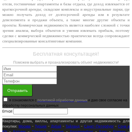
отели, гостиничные апартаменты и базы отдыха, где доход извлекается от
краткосрочной аренды; складские комплексы и индустриальные парки, где
можно получать доход от долгосрочной аренды или в результате
девелопмента и продажи объекта, а также многие другие объекты и
проекты. Коммерческая недвижимость является наиболее сложной с точки
зрения анализа, выбора объектов и умения извлекать прибыль, поэтому
сделки с коммерческой недвижимостью практически всегда сопровождают
специализированные консалтинговые компании.
Бесплатная консультация!
Поможем выбрать и проанализировать объект недвижимости!
Отправить
я ознакомился с
политикой обработки данных
и даю свое согласие на
обработку персональных данных
Email
Квартиры, дома, виллы, апартаменты и другая недвижимость для
покупки:
Москва
-
Турция
-
Дубай
-
Тайланд
-
Санкт-Петербург
-
Сочи и
Юг
-
Батуми
-
Тбилиси
-
Грузия
-
Екатеринбург
-
Баку
-
Ереван
-