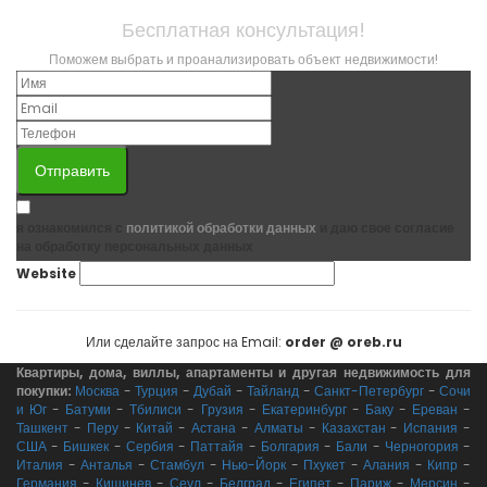
Бесплатная консультация!
Поможем выбрать и проанализировать объект недвижимости!
Отправить
я ознакомился с
политикой обработки данных
и даю свое согласие
на обработку персональных данных
Website
Или сделайте запрос на Email:
order @ oreb.ru
Квартиры, дома, виллы, апартаменты и другая недвижимость для
покупки:
Москва
-
Турция
-
Дубай
-
Тайланд
-
Санкт-Петербург
-
Сочи
и Юг
-
Батуми
-
Тбилиси
-
Грузия
-
Екатеринбург
-
Баку
-
Ереван
-
Ташкент
-
Перу
-
Китай
-
Астана
-
Алматы
-
Казахстан
-
Испания
-
США
-
Бишкек
-
Сербия
-
Паттайя
-
Болгария
-
Бали
-
Черногория
-
Италия
-
Анталья
-
Стамбул
-
Нью-Йорк
-
Пхукет
-
Алания
-
Кипр
-
Германия
-
Кишинев
-
Сеул
-
Белград
-
Египет
-
Париж
-
Мерсин
-