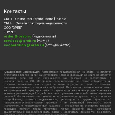
Контакты
OREB - Online Real Estate Board | Russia
ОРЕБ - Онлайн платформа недвижимости
ООО "ОРЕБ"
E-mail:
order @ oreb.ru
(недвижимость)
services @ oreb.ru
(услуги)
cooperation @ oreb.ru
(сотрудничество)
Юридическая информация:
Информация, представленная на сайте, не является
публичной офертой ни при каких условиях. Также информация на сайте не является
рекламой, если она не обозначается как "реклама", в соответствии с
законодательством РФ. Материалы, представленные на сайте, собираются из
открытых источников или создаются нами вручную, а также с помощью
автоматизированных технологий и нейросетей. Весь контент носит исключительно
информационный характер и может потерять актуальность или устареть, также не
является рекомендацией к действию или принятию каких-либо инвестиционных
решений. Мы не несем ответственность за деятельность третьих лиц, в том числе
застройщиков, агентств недвижимости, риэлторов и других. Данные об
инвестиционно-девелоперских проектах и их возможной доходности носят
исключительно информационный характер и опираются на статистику прошлых
периодов, поэтому перед принятием любых решений Вам необходимо
самостоятельно проанализировать риски и рассчитать возможную доходность
объектов недвижимости и девелоперских проектов.