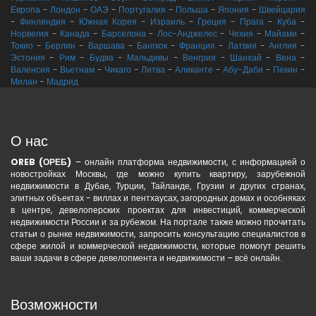
Европа
-
Лондон
-
ОАЭ
-
Португалия
-
Польша
-
Япония
-
Швейцария
-
Финляндия
-
Южная Корея
-
Израиль
-
Греция
-
Прага
-
Куба
-
Норвегия
-
Канада
-
Барселона
-
Лос-Анджелес
-
Чехия
-
Майами
-
Токио
-
Берлин
-
Варшава
-
Бангкок
-
Франция
-
Латвия
-
Англия
-
Эстония
-
Рим
-
Будва
-
Мальдивы
-
Венгрия
-
Шанхай
-
Вена
-
Валенсия
-
Вьетнам
-
Чикаго
-
Литва
-
Аликанте
-
Абу-Даби
-
Пекин
-
Милан
-
Мадрид
О нас
OREB (ОРЕБ)
– онлайн платформа недвижимости, с информацией о
новостройках Москвы, где можно купить квартиру, зарубежной
недвижимости в Дубае, Турции, Тайланде, Грузии и других странах,
элитных объектах - виллах и пентхаусах, загородных домах и особняках
в центре, девелоперских проектах для инвестиций, коммерческой
недвижимости России и за рубежом. На портале также можно прочитать
статьи о рынке недвижимости, запросить консультацию специалистов в
сфере жилой и коммерческой недвижимости, которые помогут решить
ваши задачи в сфере девелопмента и недвижимости – всё онлайн.
Возможности