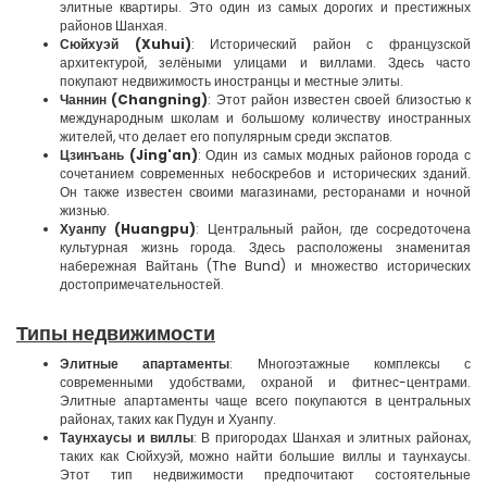
элитные квартиры. Это один из самых дорогих и престижных
районов Шанхая.
Сюйхуэй (Xuhui)
: Исторический район с французской
архитектурой, зелёными улицами и виллами. Здесь часто
покупают недвижимость иностранцы и местные элиты.
Чаннин (Changning)
: Этот район известен своей близостью к
международным школам и большому количеству иностранных
жителей, что делает его популярным среди экспатов.
Цзинъань (Jing'an)
: Один из самых модных районов города с
сочетанием современных небоскребов и исторических зданий.
Он также известен своими магазинами, ресторанами и ночной
жизнью.
Хуанпу (Huangpu)
: Центральный район, где сосредоточена
культурная жизнь города. Здесь расположены знаменитая
набережная Вайтань (The Bund) и множество исторических
достопримечательностей.
Типы недвижимости
Элитные апартаменты
: Многоэтажные комплексы с
современными удобствами, охраной и фитнес-центрами.
Элитные апартаменты чаще всего покупаются в центральных
районах, таких как Пудун и Хуанпу.
Таунхаусы и виллы
: В пригородах Шанхая и элитных районах,
таких как Сюйхуэй, можно найти большие виллы и таунхаусы.
Этот тип недвижимости предпочитают состоятельные