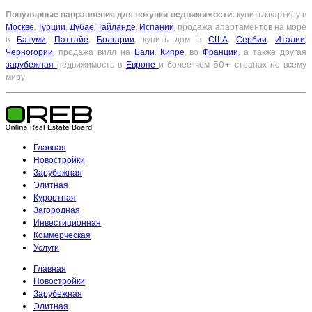
Популярные направления для покупки недвижимости:
купить квартиру в
Москве
,
Турции
,
Дубае
,
Тайланде
,
Испании
, продажа апартаментов на море
в
Батуми
,
Паттайе
,
Болгарии
, купить дом в
США
,
Сербии
,
Италии
,
Черногории
, продажа вилл на
Бали
,
Кипре
, во
Франции
, а также другая
зарубежная
недвижимость в
Европе
и более чем 50+ странах по всему
миру.
Главная
Новостройки
Зарубежная
Элитная
Курортная
Загородная
Инвестиционная
Коммерческая
Услуги
Главная
Новостройки
Зарубежная
Элитная