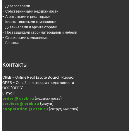
- Девелоперами
- Собственниками недвижимости
- Агентствами и риелторами
- Консалтинговыми компаниями
- Дизайнерами и архитекторами
- Поставщиками стройматериалов и мебели
- Страховыми компаниями
- Банками
Контакты
OREB - Online Real Estate Board | Russia
ОРЕБ - Онлайн платформа недвижимости
ООО "ОРЕБ"
E-mail:
order @ oreb.ru
(недвижимость)
services @ oreb.ru
(услуги)
cooperation @ oreb.ru
(сотрудничество)