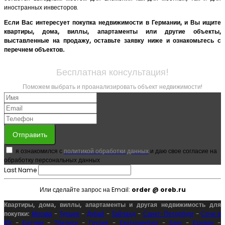
иностранных инвесторов.
Если Вас интересует покупка недвижимости в Германии, и Вы ищите
квартиры, дома, виллы, апартаменты или другие объекты,
выставленные на продажу, оставьте заявку ниже и ознакомьтесь с
перечнем объектов.
Бесплатная консультация!
Поможем выбрать и проанализировать объект недвижимости!
Отправить
я ознакомился с
политикой обработки данных
и даю свое согласие на
обработку персональных данных
Last Name
Или сделайте запрос на Email:
order @ oreb.ru
Квартиры, дома, виллы, апартаменты и другая недвижимость для
покупки:
Москва
-
Турция
-
Дубай
-
Тайланд
-
Санкт-Петербург
-
Сочи и
Юг
-
Батуми
-
Тбилиси
-
Грузия
-
Екатеринбург
-
Баку
-
Ереван
-