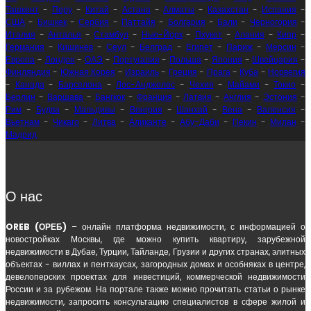
Ташкент
-
Перу
-
Китай
-
Астана
-
Алматы
-
Казахстан
-
Испания
-
США
-
Бишкек
-
Сербия
-
Паттайя
-
Болгария
-
Бали
-
Черногория
-
Италия
-
Анталья
-
Стамбул
-
Нью-Йорк
-
Пхукет
-
Алания
-
Кипр
-
Германия
-
Кишинев
-
Сеул
-
Белград
-
Египет
-
Париж
-
Мерсин
-
Европа
-
Лондон
-
ОАЭ
-
Португалия
-
Польша
-
Япония
-
Швейцария
-
Финляндия
-
Южная Корея
-
Израиль
-
Греция
-
Прага
-
Куба
-
Норвегия
-
Канада
-
Барселона
-
Лос-Анджелес
-
Чехия
-
Майами
-
Токио
-
Берлин
-
Варшава
-
Бангкок
-
Франция
-
Латвия
-
Англия
-
Эстония
-
Рим
-
Будва
-
Мальдивы
-
Венгрия
-
Шанхай
-
Вена
-
Валенсия
-
Вьетнам
-
Чикаго
-
Литва
-
Аликанте
-
Абу-Даби
-
Пекин
-
Милан
-
Мадрид
О нас
OREB (ОРЕБ)
– онлайн платформа недвижимости, с информацией о
новостройках Москвы, где можно купить квартиру, зарубежной
недвижимости в Дубае, Турции, Тайланде, Грузии и других странах, элитных
объектах - виллах и пентхаусах, загородных домах и особняках в центре,
девелоперских проектах для инвестиций, коммерческой недвижимости
России и за рубежом. На портале также можно прочитать статьи о рынке
недвижимости, запросить консультацию специалистов в сфере жилой и